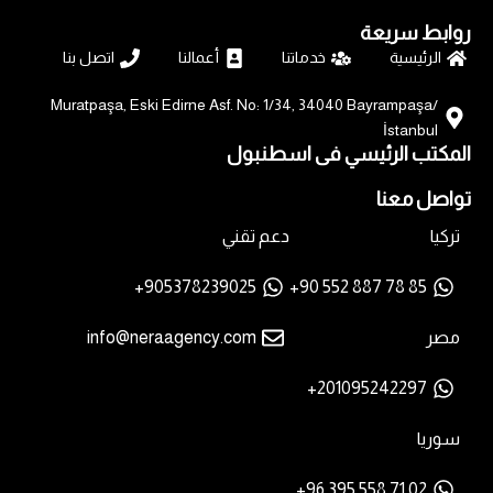
روابط سريعة
الرئيسية
خدماتنا
أعمالنا
اتصل بنا
Muratpaşa, Eski Edirne Asf. No: 1/34, 34040 Bayrampaşa/
İstanbul
المكتب الرئيسي فى اسطنبول
تواصل معنا
تركيا
دعم تقني
905378239025+
85 78 887 552 90+
مصر
info@neraagency.com
201095242297+
سوريا
02 71 558 395 96+