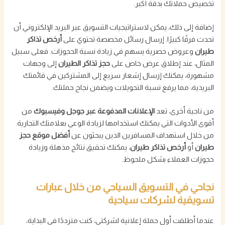
تخصيص حملاتك بدقة أكبر.
إضافة إلى ذلك، يمكن لاستراتيجيات التسويق عبر البريد الإلكتروني أن
تحدث فرقًا كبيرًا. إرسال رسائل مخصصة تحتوي على
أرخص تذاكر
طيران
وعروض حصرية يسهم في زيادة نسبة الحجوزات. فعلى سبيل
المثال، عند إطلاق عرض خاص على
حجز تذاكر الطيران
إلى وجهات
مشهورة، يمكنك إرسال إشعار سريع إلى المشتركين في قائمتك
البريدية، مما يرفع نسبة التحويلات ويضمن نجاح حملتك.
من ناحية أخرى، تعد
الإعلانات المدفوعة عبر جوجل وفيسبوك
من
أقوى الأدوات التي يمكنك استخدامها لزيادة الوعي بعلامتك التجارية.
من خلال استهداف المسافرين الذين يبحثون عن
أفضل موقع حجز
طيران
أو
أرخص تذاكر طيران
، يمكنك تحقيق نتائج مذهلة وزيادة
حجوزات العملاء بشكل ملحوظ.
نجاحي في التسويق السياحي من خلال عبارات
تسويقية لشركات سياحية
عندما أطلقت أول حملة إعلانية لشركتي، كنت مترددًا في البداية،