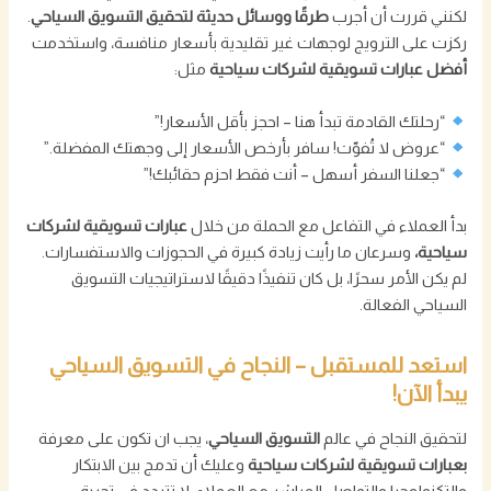
لكنني قررت أن أجرب
طرقًا ووسائل حديثة لتحقيق التسويق السياحي
.
ركزت على الترويج لوجهات غير تقليدية بأسعار منافسة، واستخدمت
أفضل عبارات تسويقية لشركات سياحية
مثل:
“رحلتك القادمة تبدأ هنا – احجز بأقل الأسعار!”
“عروض لا تُفوّت! سافر بأرخص الأسعار إلى وجهتك المفضلة.”
“جعلنا السفر أسهل – أنت فقط احزم حقائبك!”
بدأ العملاء في التفاعل مع الحملة من خلال
عبارات تسويقية لشركات
سياحية،
وسرعان ما رأيت زيادة كبيرة في الحجوزات والاستفسارات.
لم يكن الأمر سحرًا، بل كان تنفيذًا دقيقًا لاستراتيجيات التسويق
السياحي الفعالة.
استعد للمستقبل – النجاح في التسويق السياحي
يبدأ الآن!
لتحقيق النجاح في عالم
التسويق السياحي
، يجب ان تكون على معرفة
بعبارات تسويقية لشركات سياحية
وعليك أن تدمج بين الابتكار
والتكنولوجيا والتواصل المباشر مع العملاء. لا تتردد في تجربة