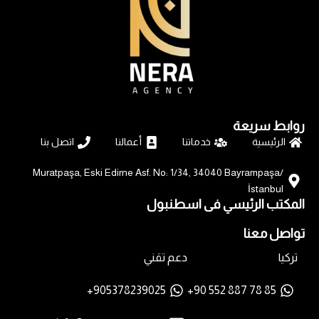
روابط سريعة
الرئيسية
خدماتنا
أعمالنا
اتصل بنا
Muratpaşa, Eski Edirne Asf. No: 1/34, 34040 Bayrampaşa/
İstanbul
المكتب الرئيسي فى اسطنبول
تواصل معنا
تركيا
دعم تقني
905378239025+
85 78 887 552 90+